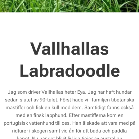
Vallhallas
Labradoodle
Jag som driver Vallhallas heter Eya. Jag har haft hundar
sedan slutet av 90-talet. Först hade vi i familjen tibetanska
mastiffer och fick en kull med dem. Samtidigt fanns också
med en finsk lapphund. Efter mastifferna kom en
portugisisk vattenhund till oss. Han älskade att vara med på
ridturer i skogen samt vid ån för att bada och paddla
kanot. Nu har det blivit livliga tjejer av australian