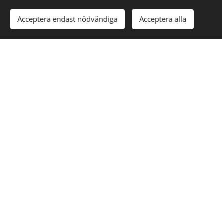
Här på gården har det under åren fötts upp många sorters
djur: får, islandshästar och olika lamadjur. Alla lika älskade
Acceptera endast nödvändiga
Acceptera alla
och efterlängtade. Och nu har vi glädjen att ha fantastiska
labradoodlar.