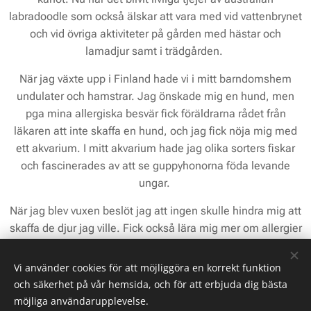
labradoodle som också älskar att vara med vid vattenbrynet
och vid övriga aktiviteter på gården med hästar och
lamadjur samt i trädgården.
När jag växte upp i Finland hade vi i mitt barndomshem
undulater och hamstrar. Jag önskade mig en hund, men
pga mina allergiska besvär fick föräldrarna rådet från
läkaren att inte skaffa en hund, och jag fick nöja mig med
ett akvarium. I mitt akvarium hade jag olika sorters fiskar
och fascinerades av att se guppyhonorna föda levande
ungar.
När jag blev vuxen beslöt jag att ingen skulle hindra mig att
skaffa de djur jag ville. Fick också lära mig mer om allergier
under medicin studier samt under fördjupningsstudier och -
arbete i allergologi. Jag köpte min första islandshäst och
Vi använder cookies för att möjliggöra en korrekt funktion
som sällskap en liten åsna i början av 90-talet. De fick först
och säkerhet på vår hemsida, och för att erbjuda dig bästa
bo hos svärföräldrarna i Ockelbo innan vi hittade gården.
möjliga användarupplevelse.